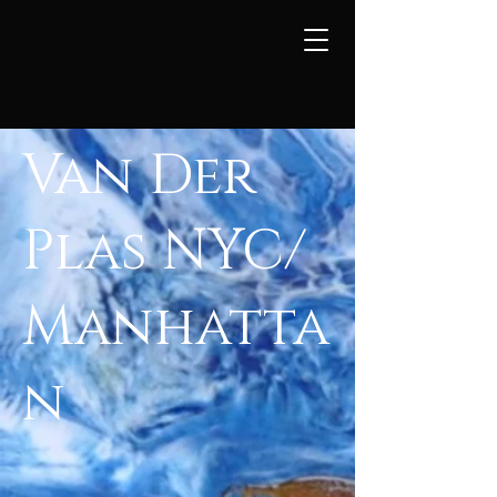
Van Der
Plas NYC/
Manhatta
n